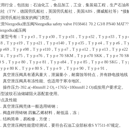
应用行业，包括如：石油化工，食品加工，工业，集装箱工程，生产石油
船社（T?V，德国劳氏船社，英国劳氏船社，美国ABS，挪威船社等）*接
英国劳氏船社颁发的阀门类型。
营Niezgodka泄压阀
Niezgodka safety valve
F038461 70.2 G3/8 PN40 MAT??1
iezgodka减压阀
要型号有：T y p e3，T y p e30，T y p e31，T y p e32，T y p e33，T y p e
18，T y p e19，T y p e21，T y p e140，T y p e35，T y p e4，T y p e6，T 
 p e69，T y p e98，T y p e110，T y p e7，T y p e12，T y p e13，T y p e2
74，T y p e75，T y p e76，T y p e 70 SKM，T y p e70 SKK，T y p e 70 SK
0 S，T y p e 80，T y p e 81，T y p e84，T y p e 85，T y p e 80 SKG，T y
 y p e 80 K，T y p e 80 S，T y p e 9 ，T y p e 90，T y p e 91，
1、真空泄压阀具有通风量大，泄漏量小，耐腐蚀等特点，并有静电接地线
2、真空泄压阀具有冻性能、也适用于寒冷地区。
、操作压力-392.a(-40mmH 2 O),+1765(+180mmH 2 O)或按用户要求定。
新型波纹石油储罐阻火器配套使用。
特点及性能
1．真空泄压阀壳体一般选用铸钢；
2．阀盘样用铸钢.四氟乙烯材料，耐低温，冻；
3．结构简单，易检修，方便；
4．真空泄压阀性能需经测试，要符合石油工业部标准S Y7511-87规定。