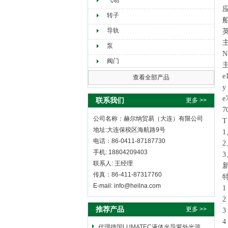
气动
转子
导轨
主
泵
N
阀门
主
e
查看全部产品
y
e
联系我们
更多 >>
7
公司名称：赫尔纳贸易（大连）有限公司
T
地址:大连保税区海航路9号
电话：86-0411-87187730
手机: 18804209403
3
联系人: 王经理
传真：86-411-87317760
E-mail: info@heilna.com
推荐产品
更多 >>
代理德国LUMATEC液体光导紫外光源