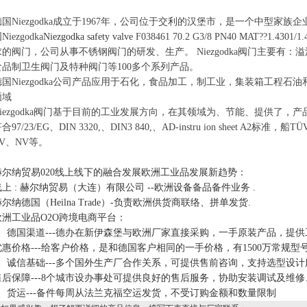
德国Niezgodka成立于1967年，公司位于交利的汉堡市，是一个中型家
Niezgodka
Niezgodka safety valve
F038461 70.2 G3/8 PN40 MAT??1.4301/1.
求的阀门，公司从事不锈钢阀门的研发、生产。 Niezgodka阀门主要有：溢
食品制卫生阀门及特种阀门等100多个系列产品。
德国Niezgodka公司产品应用于石化，食品加工，制工业，集装箱工程
领域
Niezgodka阀门基于目前的工业发展方向，在其领域为、节能、提供了
合97/23/EG、DIN 3320,、DIN3 840,、AD-instru ion sheet A2标准，船TÜV、G
BV、NV等。
赫尔纳贸易020线上线下的融合发展欧洲工业品发展新趋势：
线上 : 赫尔纳贸易（大连）有限公司 --欧洲设备备品备件业务 .
尔纳德国（Heilna Trade）-负责欧洲供货商联络、拼单发货.
欧洲工业品O2O跨境电商平台：
1、德国渠道---德办在新伊森堡与欧洲厂家直接采购，一手原装产品，提
优惠价格---给客户价格，是和德国客户相同的一手价格，有1500万常规型
2、诚信基础---多个国外生产厂合作关系，可提供售前咨询，支持选型设计
售后保障---8个城市设办事处可提供良好的售后服务，协助安装调试及维修
3、货运---备件每周从法兰克福空运发货，不受订购金额和数量限制