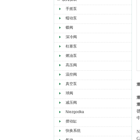
手摇泵
赫尔纳贸易（大连）有限公司
蠕动泵
蝶阀
深冷阀
柱塞泵
燃油泵
高压阀
温控阀
真空泵
泄
球阀
泄
减压阀
泄
Niezgodka
摆动缸
快换系统
G