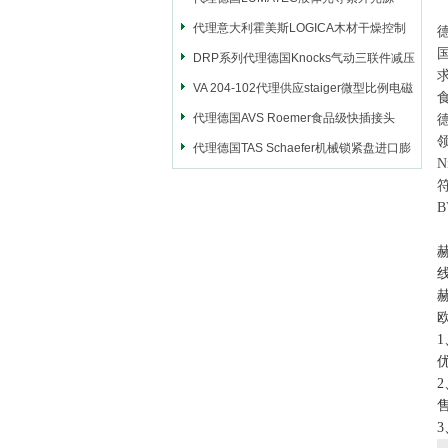
代理意大利霍美斯LOGICA木材干燥控制
国
仪
DRP系列代理德国Knocks气动三联件减压
阀
VA 204-102代理供应staiger微型比例电磁
阀
代理德国AVS Roemer食品级快插接头
代理德国TAS Schaefer机械锁紧盘进口膨
胀套
符
赫