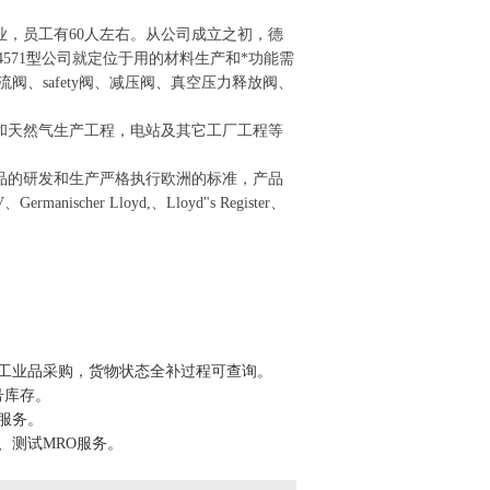
族企业，员工有60人左右。从公司成立之初，德
4571
型
公司就定位于用的材料生产和*功能需
流阀、safety阀、减压阀、真空压力释放阀、
石油和天然气生产工程，电站及其它工厂工程等
，产品的研发和生产严格执行欧洲的标准，产品
ermanischer Lloyd,、Lloyd"s Register、
供工业品采购，货物状态全补过程可查询。
号库存。
服务。
、测试MRO服务。