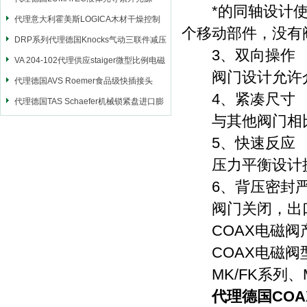
*的同轴设计使
代理意大利霍美斯LOGICA木材干燥控制
个移动部件，没有
仪
DRP系列代理德国Knocks气动三联件减压
3、双向操作
阀
VA 204-102代理供应staiger微型比例电磁
阀门设计允许介
阀
代理德国AVS Roemer食品级快插接头
4、紧凑尺寸
代理德国TAS Schaefer机械锁紧盘进口膨
与其他阀门相比
胀套
5、快速反应
压力平衡设计提供
6、背压密封
阀门关闭，出口
COAX电磁阀
COAX电磁阀
MK/FK系列、M
代理德国CO