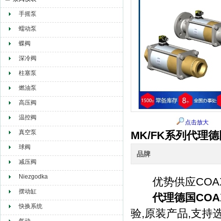
手摇泵
赫尔纳贸易（大连）有限公司
蠕动泵
蝶阀
深冷阀
柱塞泵
燃油泵
高压阀
温控阀
点击放大
真空泵
MK/FK系列代理
球阀
品牌
减压阀
Niezgodka
优势供应COAX
摆动缸
代理德国CO
快换系统
验,原装产品,支