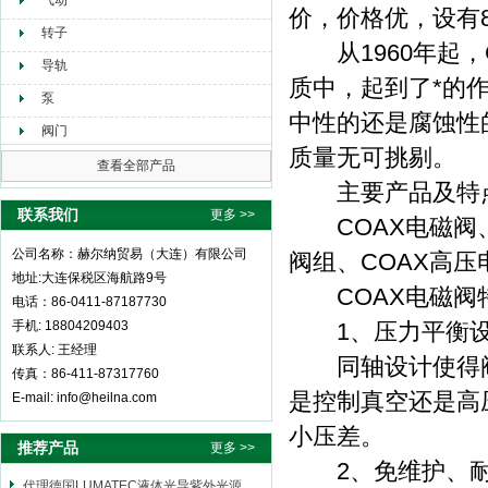
气动
价，价格优，设有
转子
从1960年起，
导轨
质中，起到了*的
泵
中性的还是腐蚀性
阀门
质量无可挑剔。
查看全部产品
主要产品及特
联系我们
更多 >>
COAX电磁阀、C
公司名称：赫尔纳贸易（大连）有限公司
阀组、COAX高压
地址:大连保税区海航路9号
COAX电磁阀
电话：86-0411-87187730
手机: 18804209403
1、压力平衡设
联系人: 王经理
同轴设计使得阀
传真：86-411-87317760
是控制真空还是高
E-mail: info@heilna.com
小压差。
推荐产品
更多 >>
2、免维护、耐
代理德国LUMATEC液体光导紫外光源