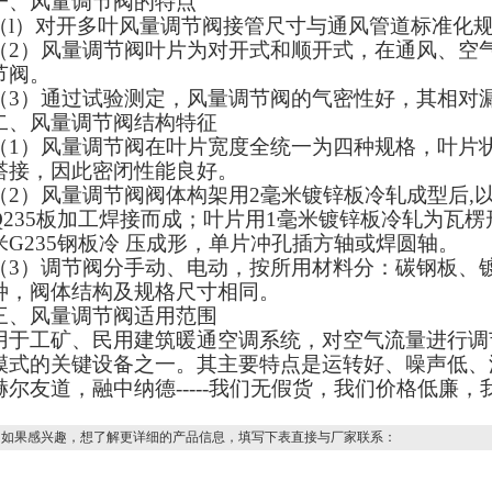
一、风量调节阀的特点
（l）对开多叶风量调节阀接管尺寸与通风管道标准化
（2）风量调节阀叶片为对开式和顺开式，在通风、空
节阀。
（3）通过试验测定，风量调节阀的气密性好，其相对
二、风量调节阀结构特征
（1）风量调节阀在叶片宽度全统一为四种规格，叶片
搭接，因此密闭性能良好。
（2）风量调节阀阀体构架用2毫米镀锌板冷轧成型后,
Q235板加工焊接而成；叶片用1毫米镀锌板冷轧为瓦
米G235钢板冷 压成形，单片冲孔插方轴或焊圆轴。
（3）调节阀分手动、电动，按所用材料分：碳钢板、
种，阀体结构及规格尺寸相同。
三、风量调节阀适用范围
用于工矿、民用建筑暖通空调系统，对空气流量进行调
模式的关键设备之一。其主要特点是运转好、噪声低、
赫尔友道，融中纳德-----我们无假货，我们价格低廉
如果感兴趣，想了解更详细的产品信息，填写下表直接与厂家联系：