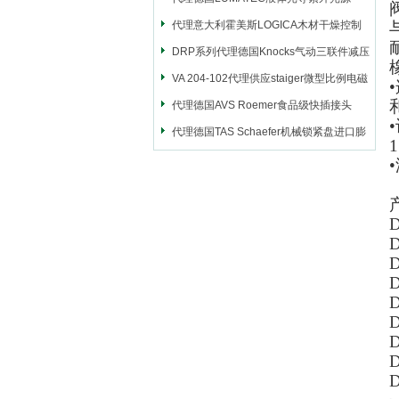
代理意大利霍美斯LOGICA木材干燥控制
仪
DRP系列代理德国Knocks气动三联件减压
阀
VA 204-102代理供应staiger微型比例电磁
•
阀
代理德国AVS Roemer食品级快插接头
代理德国TAS Schaefer机械锁紧盘进口膨
胀套
D
D
D
D
D