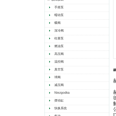
手摇泵
赫尔纳贸易（大连）有限公司
蠕动泵
蝶阀
深冷阀
柱塞泵
燃油泵
高压阀
温控阀
真空泵
赫
球阀
减压阀
Niezgodka
摆动缸
快换系统