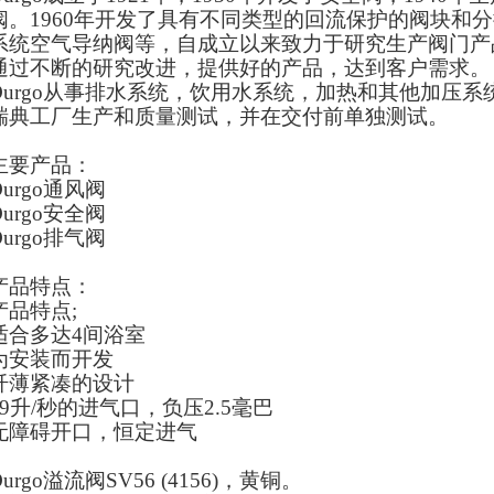
阀。1960年开发了具有不同类型的回流保护的阀块和分接头
系统空气导纳阀等，自成立以来致力于研究生产阀门产
通过不断的研究改进，提供好的产品，达到客户需求。
Durgo从事排水系统，饮用水系统，加热和其他加压
瑞典工厂生产和质量测试，并在交付前单独测试。
主要产品：
Durgo通风阀
Durgo安
全
阀
Durgo排气阀
产品特点：
产品特点;
适合多达4间浴室
为安装而开发
纤薄紧凑的设计
19升/秒的进气口，负压2.5毫巴
无障碍开口，恒定进气
Durgo溢流阀SV56 (4156)，黄铜。