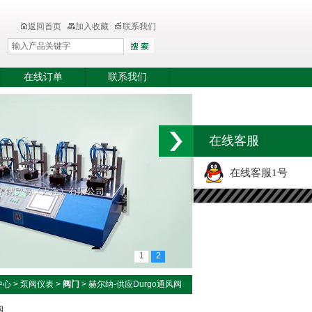
返回首页
加入收藏
联系我们
在线订单
联系我们
在线客服
在线客服1号
1
2
中心
>
泵阀仪表
>
阀门
> 赫尔纳-供应Durgo通风阀
阀