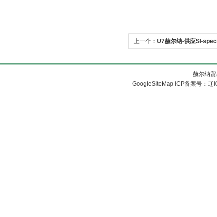
上一个：
U7赫尔纳-供应SI-speci
赫尔纳贸
GoogleSiteMap
ICP备案号：
辽I