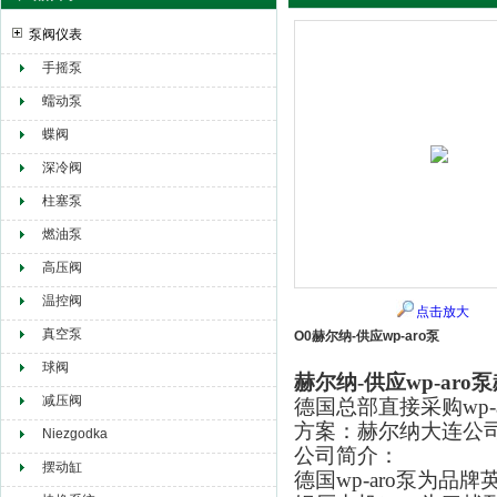
泵阀仪表
手摇泵
赫尔纳贸易（大连）有限公司
蠕动泵
蝶阀
深冷阀
柱塞泵
燃油泵
高压阀
温控阀
点击放大
真空泵
O0赫尔纳-供应wp-aro泵
球阀
赫尔纳-供应wp-aro泵
减压阀
德国总部直接采购wp
方案：赫尔纳大连公
Niezgodka
公司简介：
摆动缸
德国wp-aro泵为