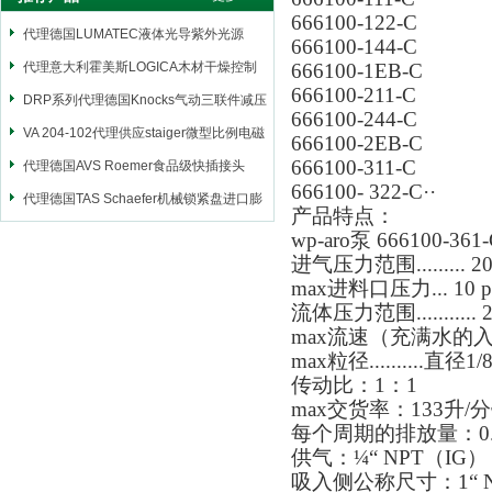
666100-122-C
代理德国LUMATEC液体光导紫外光源
666100-144-C
代理意大利霍美斯LOGICA木材干燥控制
666100-1EB-C
666100-211-C
仪
DRP系列代理德国Knocks气动三联件减压
666100-244-C
阀
VA 204-102代理供应staiger微型比例电磁
666100-2EB-C
666100-311-C
阀
代理德国AVS Roemer食品级快插接头
666100- 322-C
··
代理德国TAS Schaefer机械锁紧盘进口膨
产品特点：
胀套
wp-aro泵 666100-361
进气压力范围......... 20-1
max进料口压力... 10 p.s
流体压力范围........... 2
max流速（充满水的入口）..
max粒径..........直
传动比：1：1
max交货率：133升/
每个周期的排放量：0.
供气：¼“ NPT（IG）
吸入侧公称尺寸：1“ N