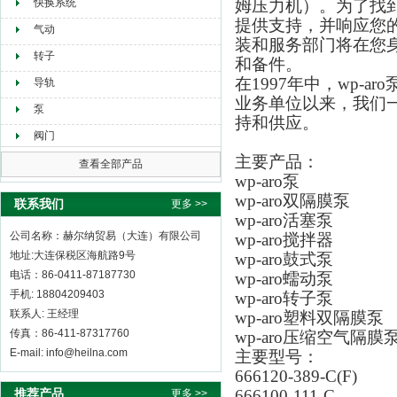
快换系统
姆压力机）。为了找到
提供支持，并响应您的
气动
装和服务部门将在您
转子
和备件。
在1997年中，wp-a
导轨
业务单位以来，我们
泵
持和供应。
阀门
主要产品：
查看全部产品
wp-aro泵
wp-aro双隔膜泵
联系我们
更多 >>
wp-aro活塞泵
公司名称：赫尔纳贸易（大连）有限公司
wp-aro搅拌器
地址:大连保税区海航路9号
wp-aro鼓式泵
电话：86-0411-87187730
wp-aro蠕动泵
手机: 18804209403
wp-aro转子泵
联系人: 王经理
wp-aro塑料双隔膜泵
传真：86-411-87317760
wp-aro压缩空气隔膜
E-mail: info@heilna.com
主要型号：
666120-389-C(F)
推荐产品
666100-111-C
更多 >>