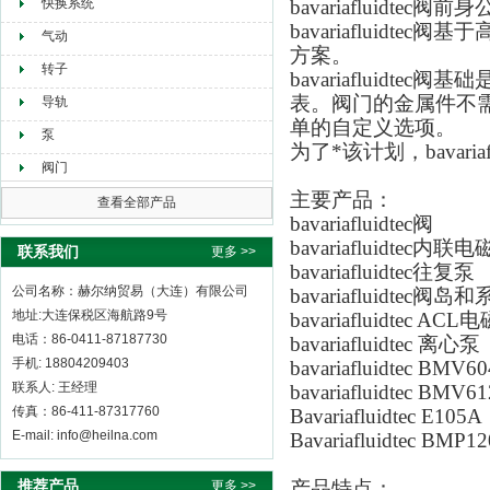
快换系统
bavariafluidtec阀前身
bavariaflui
气动
方案。
转子
bavariafluid
表。阀门的金属件不
导轨
单的自定义选项。
泵
为了*该计划，bavaria
阀门
主要产品：
查看全部产品
bavariafluidtec阀
bavariafluidtec内联
联系我们
更多 >>
bavariafluidtec往复泵
公司名称：赫尔纳贸易（大连）有限公司
bavariafluidtec
地址:大连保税区海航路9号
bavariafluidtec AC
电话：86-0411-87187730
bavariafluidtec 离心泵
手机: 18804209403
bavariafluidtec
BMV604
联系人: 王经理
bavariafluidtec
BMV612
传真：86-411-87317760
B
avariafluidtec
E105A
E-mail: info@heilna.com
B
avariafluidtec
BMP12
推荐产品
产品特点：
更多 >>