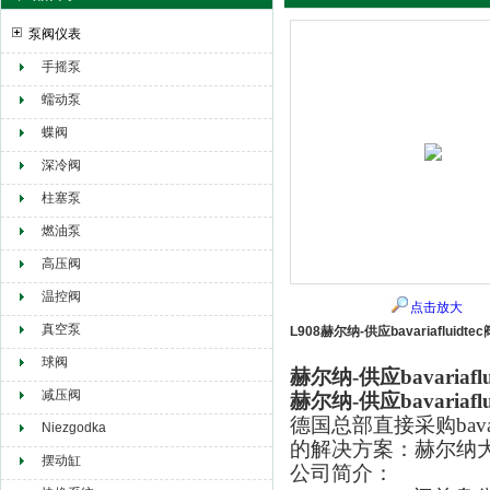
泵阀仪表
手摇泵
赫尔纳贸易（大连）有限公司
蠕动泵
蝶阀
深冷阀
柱塞泵
燃油泵
高压阀
温控阀
点击放大
真空泵
L908赫尔纳-供应bavariafluidtec
球阀
赫尔纳-供应bavariaflu
减压阀
赫尔纳-供应bavariaflu
德国总部直接采购bav
Niezgodka
的解决方案：赫尔纳
摆动缸
公司简介：