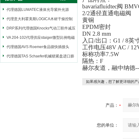
bavariafluidtec阀
BMV6
代理德国LUMATEC液体光导紫外光源
2/2通径直通电磁阀
代理意大利霍美斯LOGICA木材干燥控制
黄铜
EPDM密封
仪
DRP系列代理德国Knocks气动三联件减压
DN 2.8 mm
阀
VA 204-102代理供应staiger微型比例电磁
入口/出口：G1 / 8
工作电压48V AC / 12
阀
代理德国AVS Roemer食品级快插接头
标称功率7.5W
代理德国TAS Schaefer机械锁紧盘进口膨
隔热：F
胀套
赫尔友道，融中纳德-
如果感兴趣，想了解更详细的产
产品：
您的单位：