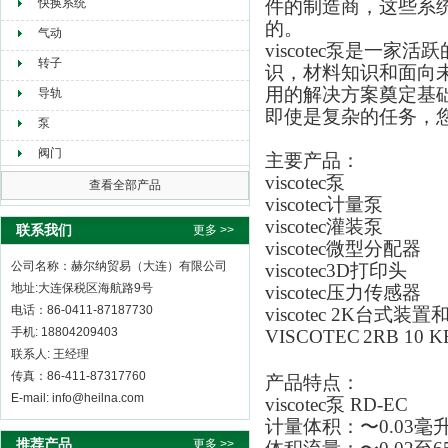
快换系统
件的制造商，这些系
的。
气动
viscotec泵是一
转子
识，材料知识和面向
用的解决方案奠定基础。v
导轨
即使是复杂的任务，
泵
阀门
主要产品：
viscotec泵
查看全部产品
viscotec计量泵
viscotec灌装泵
联系我们
更多 >>
viscotec微型分配器
公司名称：赫尔纳贸易（大连）有限公司
viscotec3D打印头
地址:大连保税区海航路9号
viscotec压力传感器
电话：86-0411-87187730
viscotec 2K台式装
手机: 18804209403
VISCOTEC
2RB 10 K
联系人: 王经理
传真：86-411-87317760
产品特点：
E-mail: info@heilna.com
viscotec泵 RD-EC
计量体积：
〜
0.03
毫
推荐产品
更多 >>