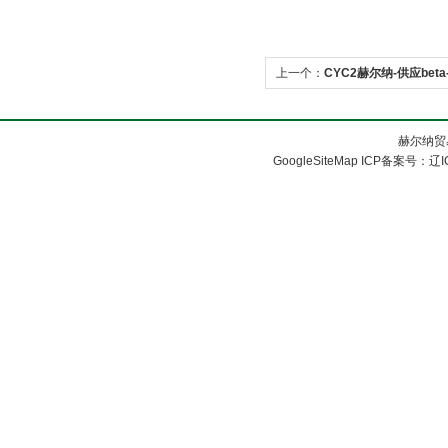
上一个：
CYC2赫尔纳-供应bet
赫尔纳贸
GoogleSiteMap
ICP备案号：
辽I