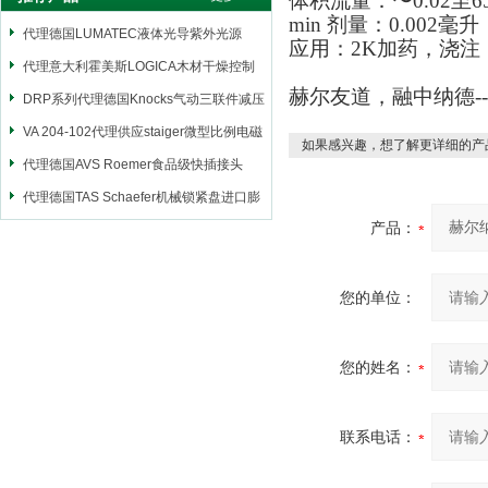
体积流量：
〜
0.02
至
6
min 剂量：0.002毫
代理德国LUMATEC液体光导紫外光源
应用：2K加药，浇注
代理意大利霍美斯LOGICA木材干燥控制
赫尔友道，融中纳德-
仪
DRP系列代理德国Knocks气动三联件减压
阀
VA 204-102代理供应staiger微型比例电磁
如果感兴趣，想了解更详细的产
阀
代理德国AVS Roemer食品级快插接头
代理德国TAS Schaefer机械锁紧盘进口膨
产品：
胀套
您的单位：
您的姓名：
联系电话：