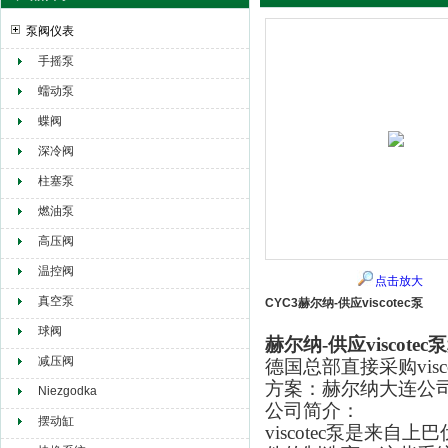
泵阀仪表
手摇泵
赫尔纳贸易（大连）有限公司
蠕动泵
蝶阀
深冷阀
柱塞泵
燃油泵
高压阀
温控阀
点击放大
真空泵
CYC3赫尔纳-供应viscotec泵
球阀
赫尔纳-供应viscotec泵
减压阀
德国总部直接采购vi
方案：赫尔纳大连公
Niezgodka
公司简介：
摆动缸
viscotec泵是