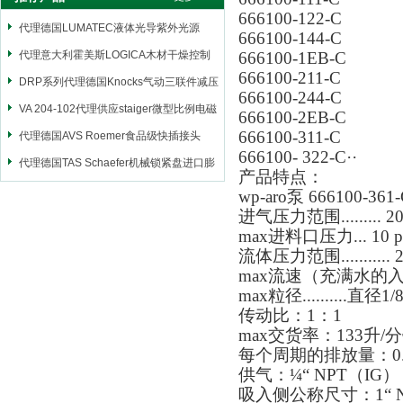
666100-122-C
代理德国LUMATEC液体光导紫外光源
666100-144-C
代理意大利霍美斯LOGICA木材干燥控制
666100-1EB-C
666100-211-C
仪
DRP系列代理德国Knocks气动三联件减压
666100-244-C
阀
VA 204-102代理供应staiger微型比例电磁
666100-2EB-C
666100-311-C
阀
代理德国AVS Roemer食品级快插接头
666100- 322-C
··
代理德国TAS Schaefer机械锁紧盘进口膨
产品特点：
胀套
wp-aro泵 666100-361
进气压力范围......... 20-1
max进料口压力... 10 p.s
流体压力范围........... 2
max流速（充满水的入口）..
max粒径..........直
传动比：1：1
max交货率：133升/
每个周期的排放量：0.
供气：¼“ NPT（IG）
吸入侧公称尺寸：1“ N