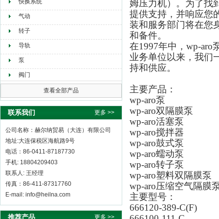
快换系统
姆压力机）。为了找到
提供支持，并响应您的
气动
装和服务部门将在您
转子
和备件。
在1997年中，wp-a
导轨
业务单位以来，我们
泵
持和供应。
阀门
主要产品：
查看全部产品
wp-aro泵
wp-aro双隔膜泵
联系我们
更多 >>
wp-aro活塞泵
公司名称：赫尔纳贸易（大连）有限公司
wp-aro搅拌器
地址:大连保税区海航路9号
wp-aro鼓式泵
电话：86-0411-87187730
wp-aro蠕动泵
手机: 18804209403
wp-aro转子泵
联系人: 王经理
wp-aro塑料双隔膜泵
传真：86-411-87317760
wp-aro压缩空气隔膜
E-mail: info@heilna.com
主要型号：
666120-389-C(F)
推荐产品
666100-111-C
更多 >>