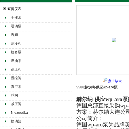
泵阀仪表
手摇泵
赫尔纳贸易（大连）有限公司
蠕动泵
蝶阀
深冷阀
柱塞泵
燃油泵
高压阀
温控阀
点击放大
真空泵
5588赫尔纳-供应wp-aro泵
球阀
赫尔纳-供应wp-aro泵
减压阀
德国总部直接采购wp
方案：赫尔纳大连公
Niezgodka
公司简介：
摆动缸
德国wp-aro泵为