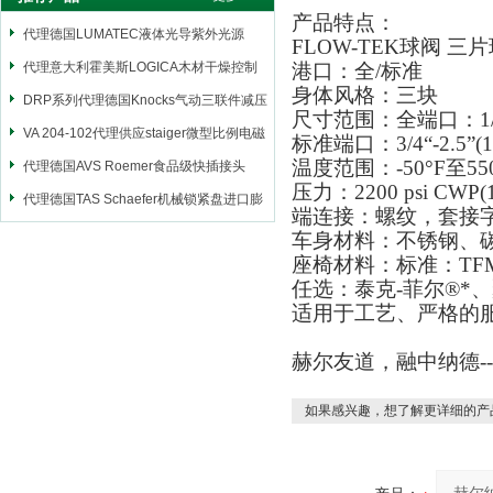
产品特点：
代理德国LUMATEC液体光导紫外光源
FLOW-TEK球阀 三
代理意大利霍美斯LOGICA木材干燥控制
港口：全/标准
身体风格：三块
仪
DRP系列代理德国Knocks气动三联件减压
尺寸范围：全端口：1/4“
阀
VA 204-102代理供应staiger微型比例电磁
标准端口：3/4“-2.5”(
温度范围：-50°F至550°
阀
代理德国AVS Roemer食品级快插接头
压力：2200 psi CWP(1
代理德国TAS Schaefer机械锁紧盘进口膨
端连接：螺纹，套接字
胀套
车身材料：不锈钢、
座椅材料：标准：TFM 
任选：泰克-菲尔®*
适用于工艺、严格的
赫尔友道，融中纳德-
如果感兴趣，想了解更详细的产