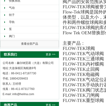
快换系统
阀产品的安装范围从
FLOW-TEK球阀
气动
Flow-Tek球阀是
转子
体类型，以及大小，末
件和两件螺纹球阀和多
导轨
FLOW-TEK球阀的库
泵
Flow Tek OEM替换
阀门
主要产品：
查看全部产品
FLOW-TEK球阀
FLOW-TEK气动球阀
联系我们
更多 >>
FLOW-TEK三通球阀
公司名称：赫尔纳贸易（大连）有限公司
FLOW-TEK内衬蝶阀
地址:大连保税区海航路9号
FLOW-TEK止回阀
电话：86-0411-87187730
FLOW-TEK电磁阀
手机: 18804209403
FLOW-TEK气动定位
联系人: 王经理
FLOW-TEK手动执行
传真：86-411-87317760
FLOW-TEK阀门状
E-mail: info@heilna.com
FLOW-TEK刀闸阀
FLOW-TEK重型球阀
推荐产品
更多 >>