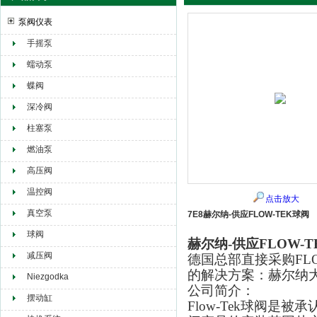
泵阀仪表
手摇泵
赫尔纳贸易（大连）有限公司
蠕动泵
蝶阀
深冷阀
柱塞泵
燃油泵
高压阀
温控阀
点击放大
真空泵
7E8赫尔纳-供应FLOW-TEK球阀
球阀
赫尔纳-供应FLOW-T
减压阀
德国总部直接采购FL
的解决方案：赫尔纳
Niezgodka
公司简介：
摆动缸
Flow-Tek球阀是