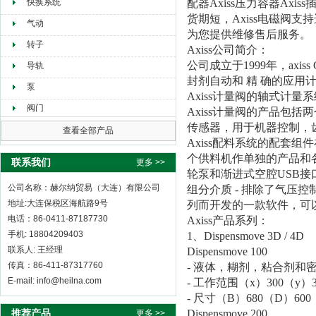
快换系统
配器Axiss压力容器Axi
货期短，Axiss电磁阀
气动
为您提供维修售后服务。
转子
Axiss公司简介：
公司成立于1999年，axi
导轨
封剂自动和 精 确的应
泵
Axiss计量阀的轴式计
阀门
Axiss计量阀的产品包
传感器，用于机器控制，
查看全部产品
Axiss配料系统的配套
个供料机作单独的产品和
联系我们
更多 >>
轮泵和渐进式空腔USB接
公司名称：赫尔纳贸易（大连）有限公司
组分介质 - 排除了气压控制阀
地址:大连保税区海航路9号
列而开发的一款软件，可
电话：86-0411-87187730
Axiss产品系列：
手机: 18804209403
1、Dispensmove 3D / 4D
联系人: 王经理
Dispensmove 100
传真：86-411-87317760
- 液体，糊剂，粘合剂和
E-mail: info@heilna.com
- 工作范围（x）300（y）3
- 尺寸（B）680（D）600
推荐产品
Dispensmove 200
更多 >>