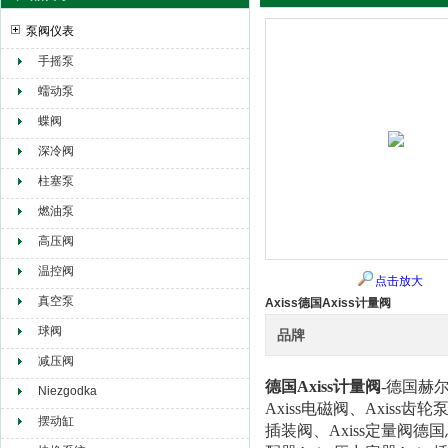
泵阀仪表
手摇泵
赫尔纳贸易（大连）有限公司
蠕动泵
蝶阀
深冷阀
柱塞泵
燃油泵
高压阀
温控阀
点击放大
真空泵
Axiss德国Axiss计量阀
球阀
品牌
减压阀
德国Axiss计量阀
-
德国赫尔
Niezgodka
Axiss电磁阀、Axiss齿轮泵
摆动缸
插装阀、Axiss定量阀德国总