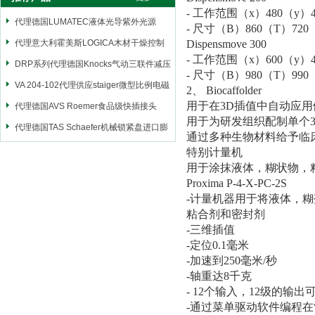
- 工作范围（x）480（y）4
代理德国LUMATEC液体光导紫外光源
- 尺寸（B）860（T）720
代理意大利霍美斯LOGICA木材干燥控制
Dispensmove 300
- 工作范围（x）600（y）4
仪
DRP系列代理德国Knocks气动三联件减压
- 尺寸（B）980（T）990
阀
VA 204-102代理供应staiger微型比例电磁
2、 Biocaffolder
用于在3D插值中自动应
阀
代理德国AVS Roemer食品级快插接头
用于为研发组织配制单个
代理德国TAS Schaefer机械锁紧盘进口膨
通过多种生物材料给予临
胀套
特别计量机
用于涂抹液体，糊状物，
Proxima P-4-X-PC-2S
-计量机器用于将液体，糊
粘合剂和密封剂
-三维插值
-定位0.1毫米
-加速到250毫米/秒
-轴重达8千克
- 12个输入，12级的输
-通过菜单驱动软件编程在