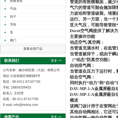
快换系统
管道的有效横截面，减少
气穴的管道可能会施加限
气动
力波动和管道破裂。堵塞
转子
运行。另一方面，当一个
导轨
亚大气压，可能导致管段
Dorot空气阀提供了解
泵
主要操作功能
阀门
动态空气/真空阀：
当管道充满水时，在低管
查看全部产品
当管道被排干，或由于瞬
（“动态”防真空功能）
联系我们
更多 >>
自动排气阀：
公司名称：赫尔纳贸易（大连）有限公司
当管道在压力下运行时，
地址:大连保税区海航路9号
组合空气阀：
电话：86-0411-87187730
同时执行“动力”和“自动
手机: 18804209403
DAV-MP-1-A金属屏蔽
联系人: 王经理
DAV-MP-1-A金属屏蔽
传真：86-411-87317760
概述
E-mail: info@heilna.com
该阀门设计用于在管网处
其他自动阀相比，它还可
推荐产品
更多 >>
自动气阀一种自动气阀，