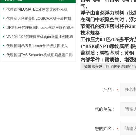
气。
代理德国LUMATEC液体光导紫外光源
浮子由自然浮力材料（比
代理意大利霍美斯LOGICA木材干燥控制
在阀门中积聚空气时，浮
节流孔的液压密封将在2mw
仪
DRP系列代理德国Knocks气动三联件减压
技术规格
阀
VA 204-102代理供应staiger微型比例电磁
工作压力0.1巴/1.5磅/平
阀
代理德国AVS Roemer食品级快插接头
1“BSP或NPT螺纹底座-
盖材质：铸铁基材：黄铜
代理德国TAS Schaefer机械锁紧盘进口膨
内部零件：耐腐蚀、增强
胀套
如果感兴趣，想了解更详细的产
产品：
您的单位：
您的姓名：