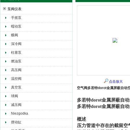
泵阀仪表
手摇泵
赫尔纳贸易（大连）有限公司
蠕动泵
蝶阀
深冷阀
柱塞泵
燃油泵
高压阀
温控阀
点击放大
真空泵
空气阀多若特dorot金属屏蔽自动空气
球阀
多若特
dorot
金属屏蔽自动空
减压阀
多若特
dorot
金属屏蔽自动空
Niezgodka
概述
摆动缸
压力管道中存在的截留空