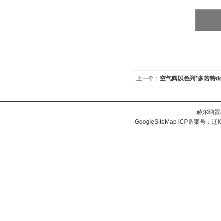
上一个：
空气阀以色列*多若特do
赫尔纳贸
GoogleSiteMap
ICP备案号：
辽I