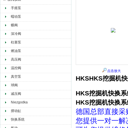
手摇泵
赫尔纳贸易（大连）有限公司
蠕动泵
蝶阀
深冷阀
柱塞泵
燃油泵
高压阀
温控阀
点击放大
真空泵
HKSHKS挖掘机快
球阀
HKS挖掘机快换系统
减压阀
HKS挖掘机快换系统
Niezgodka
德国总部直接采
摆动缸
您提供一对一解
快换系统