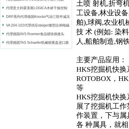
土喷
射机,折弯
代理意大利霍美斯LOGICA木材干燥控制
工设备,林业设备
仪
DRP系列代理德国Knocks气动三联件减压
舶),球阀,农业机
阀
VA 204-102代理供应staiger微型比例电磁
技
术 (例如: 
阀
代理德国AVS Roemer食品级快插接头
人,船舶制造,钢
代理德国TAS Schaefer机械锁紧盘进口膨
胀套
主要产品
应用
：
HKS挖掘机快换
ROTOBOX，
H
等
HKS挖掘机快换系
展了挖掘机工作
作装置，下与属
各
种属具，就相