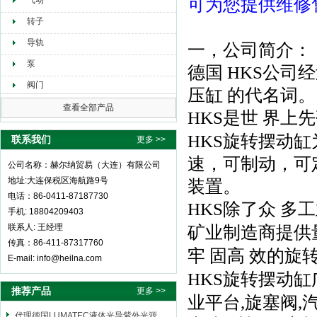
可为您提供维修
气动
转子
导轨
一，公司简介：
泵
德国 HKS公司
经
阀门
压缸 的代名词。
查看全部产品
HKS是世
界上先
HKS旋转摆动
联系我们
更多 >>
速，可制动，可
公司名称：赫尔纳贸易（大连）有限公司
地址:大连保税区海航路9号
装置。
电话：86-0411-87187730
HKS除了众
多工
手机: 18804209403
联系人: 王经理
矿业制造商提供
传真：86-411-87317760
牢
固高
效的旋
E-mail: info@heilna.com
HKS旋转摆动缸
推荐产品
更多 >>
业平台,旋塞阀,
代理德国LUMATEC液体光导紫外光源