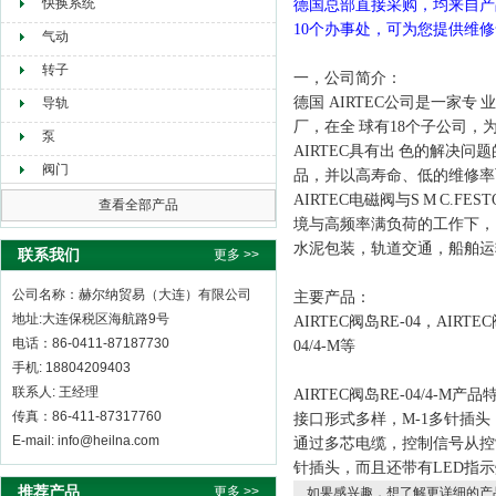
快换系统
德国总部直接采购，均来自产
10个办事处，可为您提供维修
气动
转子
一，公司简介：
德国 AIRTEC公司是一家专
业
导轨
厂，在全
球有18个子公司，
泵
AIRTEC具有出
色的解决问题
阀门
品，并以高寿命、低的维修率
AIRTEC电磁阀与S
M
C.FE
查看全部产品
境与高频率满负荷的工作下，
水泥包装，轨道交通，船舶运
联系我们
更多 >>
公司名称：赫尔纳贸易（大连）有限公司
主要产品：
地址:大连保税区海航路9号
AIRTEC阀岛RE-04
，AIRTEC
电话：86-0411-87187730
04/4-M
等
手机: 18804209403
联系人: 王经理
AIRTEC阀岛RE-04/4-M
产品
传真：86-411-87317760
接口形式多样，M-1多针插头，B1-
E-mail: info@heilna.com
通过多芯电缆，控制信号从控
针插头，而且还带有LED指
推荐产品
更多 >>
如果感兴趣，想了解更详细的产