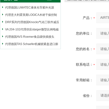
代理德国LUMATEC液体光导紫外光源
代理意大利霍美斯LOGICA木材干燥控制
产品：
仪
DRP系列代理德国Knocks气动三联件减压
阀
VA 204-102代理供应staiger微型比例电磁
您的单位：
阀
代理德国AVS Roemer食品级快插接头
代理德国TAS Schaefer机械锁紧盘进口膨
您的姓名：
胀套
联系电话：
常用邮箱：
省份：